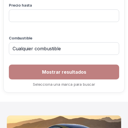
Precio hasta
Combustible
If you
are a
human,
ignore
Selecciona una marca para buscar
this
field