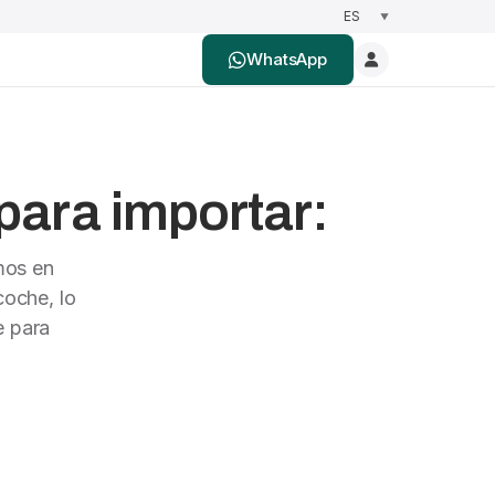
WhatsApp
para importar:
mos en
oche, lo
e para