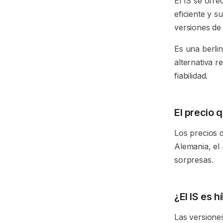
El IS se ofr
eficiente y s
versiones de 
Es una berli
alternativa r
fiabilidad.
El precio 
Los precios 
Alemania, el 
sorpresas.
¿El IS es h
Las versione