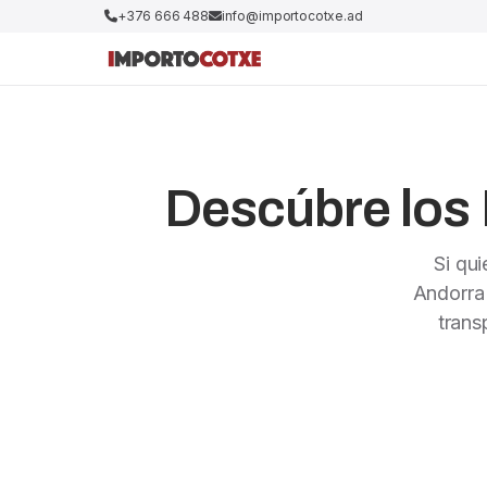
+376 666 488
info@importocotxe.ad
Descúbre los 
Si qu
Andorra
trans