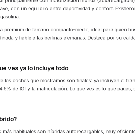
ece principalmente con motorización híbrida (autorecargable
uave, con un equilibrio entre deportividad y confort. Existier
gasolina.
na premium de tamaño compacto-medio, ideal para quien bu
efinada y fiable a las berlinas alemanas. Destaca por su calid
que ves ya lo incluye todo
de los coches que mostramos son finales: ya incluyen el tra
4,5% de IGI y la matriculación. Lo que ves es lo que pagas, 
íbrido?
s más habituales son híbridas autorecargables, muy eficient