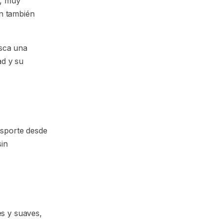
), muy
on también
sca una
ad y su
nsporte desde
sin
es y suaves,