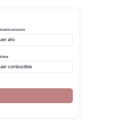
 matriculación
ible