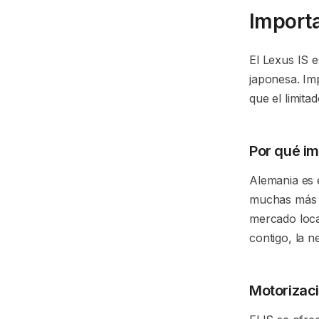
Importa
El Lexus IS e
japonesa. Im
que el limita
Por qué im
Alemania es 
muchas más u
mercado loca
contigo, la n
Motorizaci