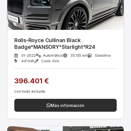
Rolls-Royce Cullinan Black
Badge*MANSORY*Starlight*R24
01-2022
Automático
35.155 km
Gasolina
441 kW
Color Gris
396.401 €
con todo incluido
Más información