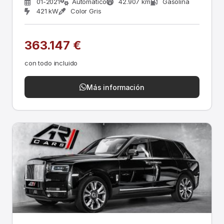
01-2021
Automático
42.907 km
Gasolina
421 kW
Color Gris
363.147 €
con todo incluido
Más información