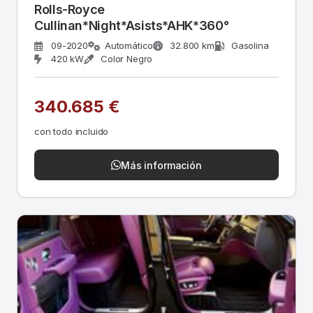
Rolls-Royce
Cullinan*Night*Asists*AHK*360°
09-2020
Automático
32.800 km
Gasolina
420 kW
Color Negro
340.685 €
con todo incluido
Más información