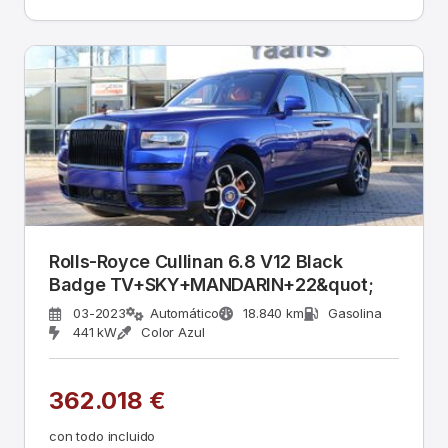
Rolls-Royce Cullinan 6.8 V12 Black
Badge TV+SKY+MANDARIN+22&quot;
03-2023
Automático
18.840 km
Gasolina
441 kW
Color Azul
362.018 €
con todo incluido