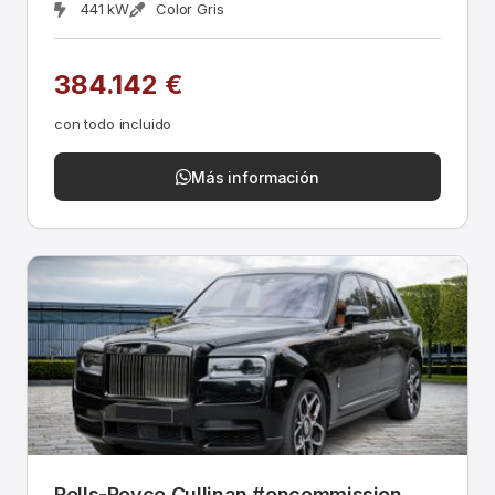
441 kW
Color Gris
384.142 €
con todo incluido
Más información
Rolls-Royce Cullinan #oncommission