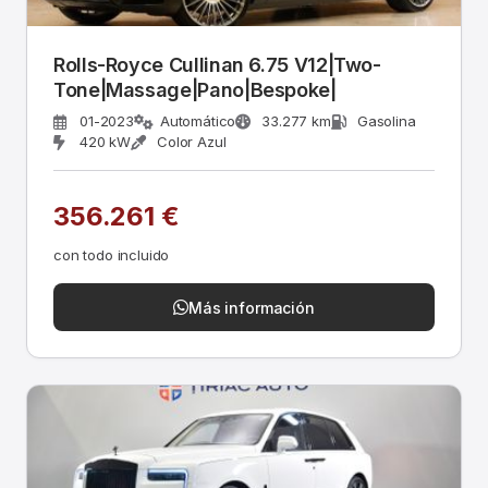
Rolls-Royce Cullinan 6.75 V12|Two-
Tone|Massage|Pano|Bespoke|
01-2023
Automático
33.277 km
Gasolina
420 kW
Color Azul
356.261 €
con todo incluido
Más información