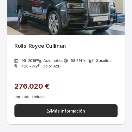
Rolls-Royce Cullinan -
05-2019
Automático
58.314 km
Gasolina
420 kW
Color Azul
276.020 €
con todo incluido
Más información