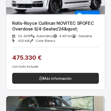
Rolls-Royce Cullinan NOVITEC SPOFEC
Overdose S/4-Seater/24&quot;
02-2019
Automático
6.401 km
Gasolina
420 kW
Color Blanco
475.330 €
con todo incluido
Más información