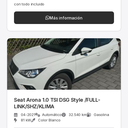
con todo incluido
Más información
Seat Arona 1.0 TSI DSG Style /FULL-
LINK/SHZ/KLIMA
04-2021
Automático
32.540 km
Gasolina
81 kW
Color Blanco