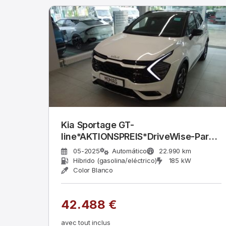
Kia Sportage GT-
line*AKTIONSPREIS*DriveWise-Park-
Plu
05-2025
Automático
22.990 km
Híbrido (gasolina/eléctrico)
185 kW
Color Blanco
42.488 €
avec tout inclus