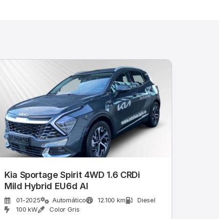
Kia Sportage Spirit 4WD 1.6 CRDi
Mild Hybrid EU6d Al
01-2025
Automático
12.100 km
Diesel
100 kW
Color Gris