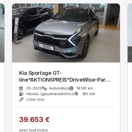
Kia Sportage GT-
line*AKTIONSPREIS*DriveWise-Park-
Plu
05-2025
Automático
18.100 km
Híbrido (gasolina/eléctrico)
185 kW
Color Gris
39.653 €
avec tout inclus