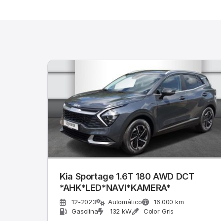
Kia Sportage 1.6T 180 AWD DCT
*AHK*LED*NAVI*KAMERA*
12-2023
Automático
16.000 km
Gasolina
132 kW
Color Gris