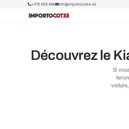
+376 666 488
info@importocotxe.ad
Découvrez le Kia
Si vou
livro
voiture