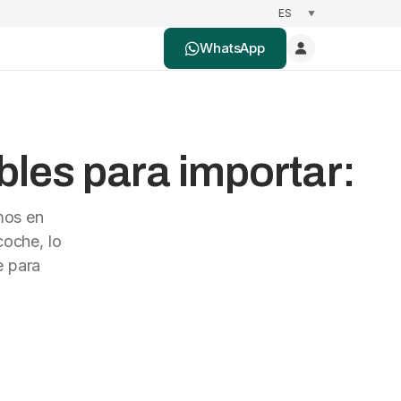
WhatsApp
les para importar:
mos en
oche, lo
e para