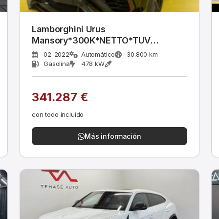
Lamborghini Urus
Mansory*300K*NETTO*TUV
German*ppf*
02-2022
Automático
30.800 km
Gasolina
478 kW
341.287 €
con todo incluido
Más información