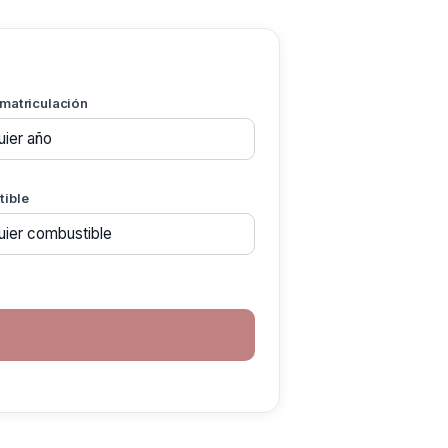
 matriculación
ible