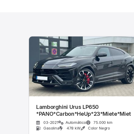
Lamborghini Urus LP650
*PANO*Carbon*HeUp*23*Miete*Mietk
03-2021
Automático
75.000 km
Gasolina
478 kW
Color Negro