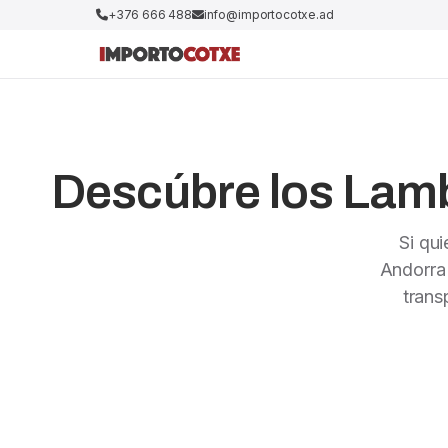
+376 666 488
info@importocotxe.ad
Descúbre los Lamb
Si qu
Andorra
trans