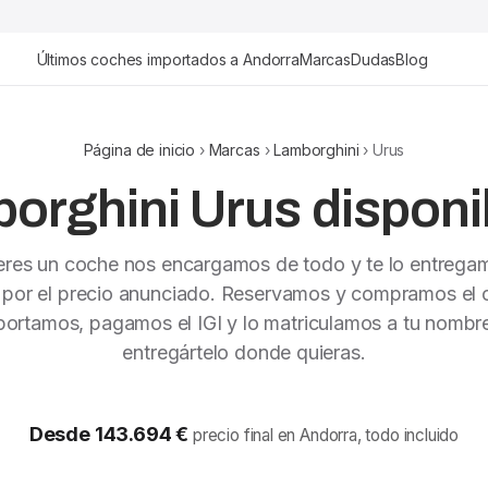
Últimos coches importados a Andorra
Marcas
Dudas
Blog
Página de inicio
›
Marcas
›
Lamborghini
› Urus
orghini Urus disponib
ieres un coche nos encargamos de todo y te lo entrega
 por el precio anunciado. Reservamos y compramos el c
portamos, pagamos el IGI y lo matriculamos a tu nombr
entregártelo donde quieras.
Desde 143.694 €
precio final en Andorra, todo incluido