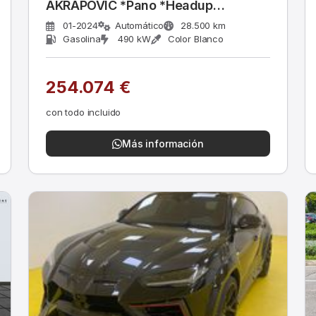
AKRAPOVIC *Pano *Headup
*23&quot;
01-2024
Automático
28.500 km
Gasolina
490 kW
Color Blanco
254.074 €
con todo incluido
Más información