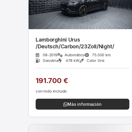
Lamborghini Urus
/Deutsch/Carbon/23Zoll/Night/
08-2019
Automático
75.000 km
Gasolina
478 kW
Color Gris
191.700 €
con todo incluido
Más información