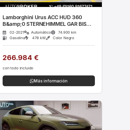
Lamborghini Urus ACC HUD 360
B&amp;0 STERNEHIMMEL GAR BIS
02/26
02-2021
Automático
74.900 km
Gasolina
478 kW
Color Negro
266.984 €
con todo incluido
Más información