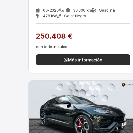
06-2020
30.000 km
Gasolina
478 kW
Color Negro
250.408 €
con todo incluido
Más información