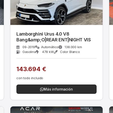
Lamborghini Urus 4.0 V8
Bang&amp;O|REAR ENT|NIGHT VIS
09-2019
Automático
138.000 km
Gasolina
478 kW
Color Blanco
143.694 €
con todo incluido
Más información