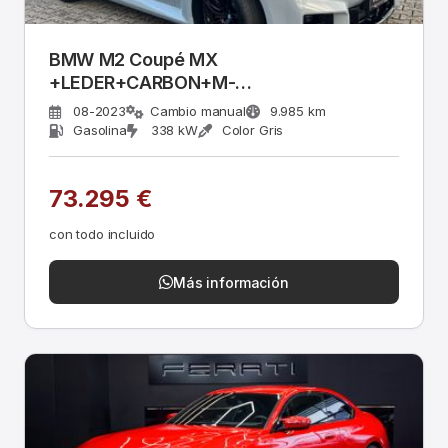
BMW M2 Coupé MX
+LEDER+CARBON+M-
Racetrack+HarmKardon
08-2023
Cambio manual
9.985 km
Gasolina
338 kW
Color Gris
73.295 €
con todo incluido
Más información