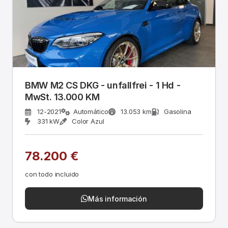
BMW M2 CS DKG - unfallfrei - 1 Hd -
MwSt. 13.000 KM
12-2021
Automático
13.053 km
Gasolina
331 kW
Color Azul
78.200 €
con todo incluido
Más información