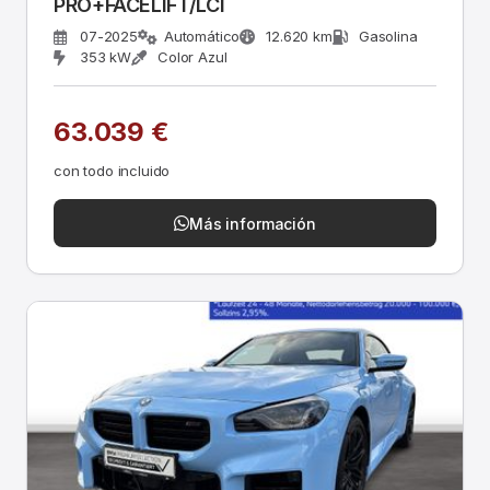
PRO+FACELIFT/LCI
07-2025
Automático
12.620 km
Gasolina
353 kW
Color Azul
63.039 €
con todo incluido
Más información