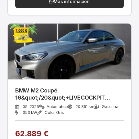
Más información
BMW M2 Coupé
19&quot;/20&quot;+LIVECOCKPIT
PRO+HEAD UP+DR. ASS
05-2025
Automático
20.851 km
Gasolina
353 kW
Color Gris
62.889 €