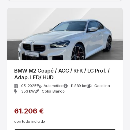
BMW M2 Coupé / ACC / RFK / LC Prof. /
Adap. LED/ HUD
05-2025
Automático
11.889 km
Gasolina
353 kW
Color Blanco
61.206 €
con todo incluido