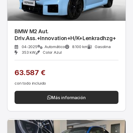
BMW M2 Aut.
Driv.Ass.+Innovation+H/K+Lenkradhzg+
04-2025
Automático
8.100 km
Gasolina
353 kW
Color Azul
63.587 €
con todo incluido
Más información