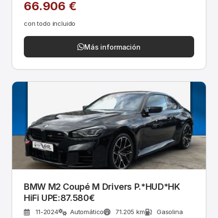
66.906 €
con todo incluido
Más información
BMW M2 Coupé M Drivers P.*HUD*HK
HiFi UPE:87.580€
11-2024
Automático
71.205 km
Gasolina