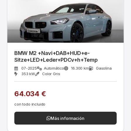
BMW M2 +Navi+DAB+HUD+e-
Sitze+LED+Leder+PDCv+h+Temp
07-2025
Automático
16.300 km
Gasolina
353 kW
Color Gris
64.034 €
con todo incluido
Más información