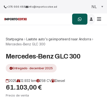
+376 666 488
info@importocotxe.ad
Startpagina
›
Laatste auto's geïmporteerd naar Andorra
›
Mercedes-Benz GLC 300
Mercedes-Benz GLC 300
Entregado · december 2025
2025
12.932 km
258 CV
Diesel
61.103,00 €
Precio de venta