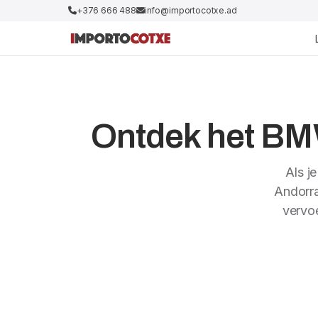
+376 666 488
info@importocotxe.ad
Ontdek het BMW
Als j
Andorra
vervo