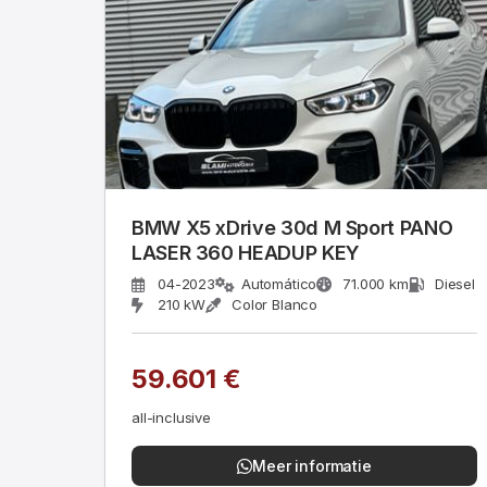
BMW X5 xDrive 30d M Sport PANO
LASER 360 HEADUP KEY
04-2023
Automático
71.000 km
Diesel
210 kW
Color Blanco
59.601 €
all-inclusive
Meer informatie