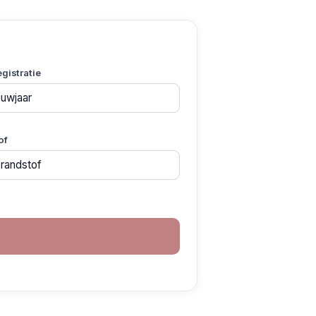
egistratie
of