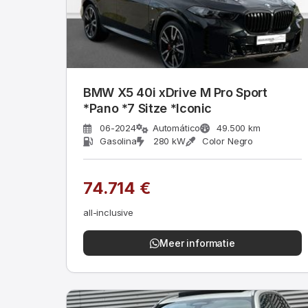
BMW X5 40i xDrive M Pro Sport
*Pano *7 Sitze *Iconic
06-2024
Automático
49.500 km
Gasolina
280 kW
Color Negro
74.714 €
all-inclusive
Meer informatie