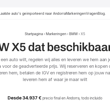
Laatste auto's geïmporteerd naar Andorra
Markeringen
Vragen
Blog.
Startpagina
›
Markeringen
›
BMW
› X5
 X5 dat beschikbaar 
e een auto wilt, regelen wij alles en leveren we hem aan je
 voor de geadverteerde prijs. Wij reserveren en kopen 
eren hem, betalen de IGV en registreren hem op jouw n
leveren hem af waar je maar wilt
Desde 34.937 €
precio final en Andorra, todo incluido