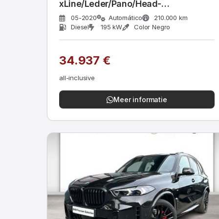
xLine/Leder/Pano/Head-
up/H&amp;K/AHK
05-2020
Automático
210.000 km
Diesel
195 kW
Color Negro
34.937 €
all-inclusive
Meer informatie