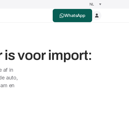
WhatsApp
is voor import:
 af in
de auto,
aam en