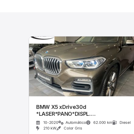
BMW X5 xDrive30d
*LASER*PANO*DISPL.
KEY*MASSAGE*360°
10-2020
Automático
62.000 km
Diesel
210 kW
Color Gris