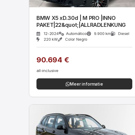
BMW X5 xD.30d | M PRO |INNO
PAKET|22&quot;|ALLRADLENKUNG
12-2024
Automático
9.900 km
Diesel
220 kW
Color Negro
90.694 €
all-inclusive
Meer informatie