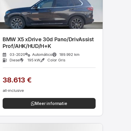
BMW X5 xDrive 30d Pano/DrivAssist
Prof/AHK/HUD/H+K
03-2020
Automático
189.992 km
Diesel
195 kW
Color Gris
38.613 €
all-inclusive
Meer informatie