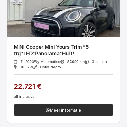
MINI Cooper Mini Yours Trim *5-
trg*LED*Panorama*HuD*
11-2023
Automático
87.990 km
Gasolina
100 kW
Color Negro
22.721 €
all-inclusive
Meer informatie