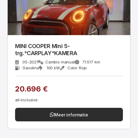
MINI COOPER Mini 5-
trg.*CARPLAY*KAMERA
05-2021
Cambio manual
71.517 km
Gasolina
100 kW
Color Rojo
20.696 €
all-inclusive
Meer informatie