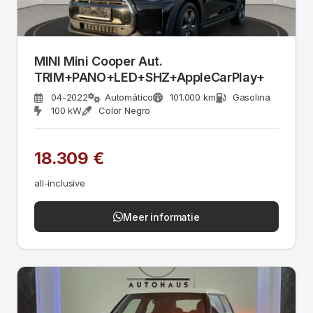
MINI Mini Cooper Aut.
TRIM+PANO+LED+SHZ+AppleCarPlay+
04-2022
Automático
101.000 km
Gasolina
100 kW
Color Negro
18.309 €
all-inclusive
Meer informatie