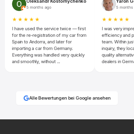
Oleksandr Kostornychenko
Yaron G
5 months ago
5 months
★★★★★
★★★★★
I have used the service twice — first
I was very impr
for the re-registration of my car from
efficiency and 
Spain to Andorra, and later for
team. Within ju
importing a car from Germany.
inquiry, they lo
Everything was handled very quickly
quality alternati
and smoothly, without ...
dealers in Germa
Alle Bewertungen bei Google ansehen