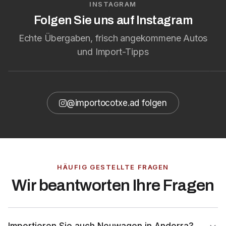
INSTAGRAM
Folgen Sie uns auf Instagram
Echte Übergaben, frisch angekommene Autos
🔥 El familiar que nunca
🚐✨ La Volkswagen Caddy:
🚘
und Import-Tipps
quiso comportarse como
espacio, comodidad y
Di
uno.
versatilidad para el día...
pr
@importocotxe.ad folgen
HÄUFIG GESTELLTE FRAGEN
Wir beantworten Ihre Fragen