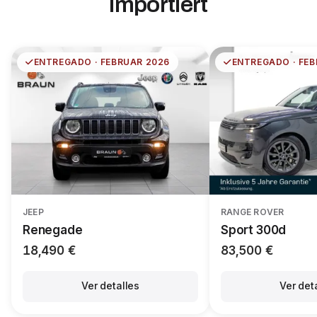
importiert
ENTREGADO · FEBRUAR 2026
ENTREGADO · FEB
RANGE ROVER
JEEP
Sport 300d
Renegade
83,500 €
18,490 €
Ver det
Ver detalles