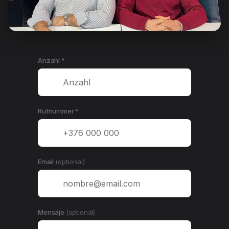
Anzahl *
Rufnummer *
Email
(optional)
Mensaje
(optional)