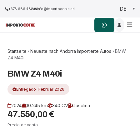
+376 666 488
info@importocotxe.ad
Startseite
›
Neueste nach Andorra importierte Autos
› BMW
Z4 M40i
BMW Z4 M40i
Entregado · Februar 2026
2024
10.245 km
340 CV
Gasolina
47.550,00 €
Precio de venta