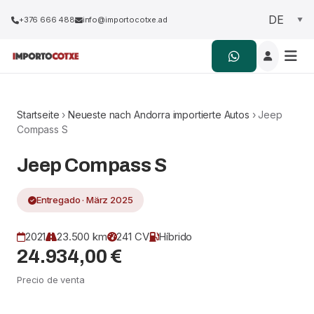
+376 666 488
info@importocotxe.ad
Startseite
›
Neueste nach Andorra importierte Autos
› Jeep
Compass S
Jeep Compass S
Entregado · März 2025
2021
23.500 km
241 CV
Híbrido
24.934,00 €
Precio de venta