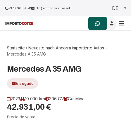
+376 666 488
info@importocotxe.ad
Startseite
›
Neueste nach Andorra importierte Autos
›
Mercedes A 35 AMG
Mercedes A 35 AMG
Entregado
2023
10.000 km
306 CV
Gasolina
42.931,00 €
Precio de venta