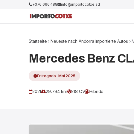
+376 666 488
info@importocotxe.ad
Startseite
›
Neueste nach Andorra importierte Autos
› 
Mercedes Benz CLA
Entregado · Mai 2025
2021
29.794 km
218 CV
Híbrido