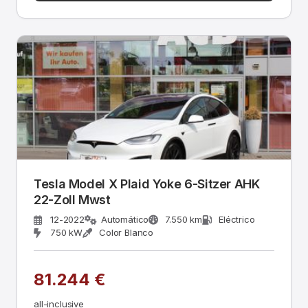
Tesla Model X Plaid Yoke 6-Sitzer AHK
22-Zoll Mwst
12-2022
Automático
7.550 km
Eléctrico
750 kW
Color Blanco
81.244 €
all-inclusive