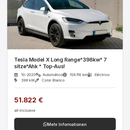
Tesla Model X Long Range*398kw* 7
sitze*Ahk * Top-Aus!
10-2020
Automático
156.116 km
Eléctrico
398 kW
Color Blanco
51.822 €
all-inclusive
Mehr Informationen