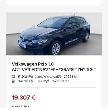
Volkswagen Polo 1.0l
ACTIVE*LED*NAV*EPH*GRA*SITZH*DIGITAL-
11-2023
Cambio manual
27.563 km
Gasolina
59 kW
Color Negro
19.307 €
all-inclusive