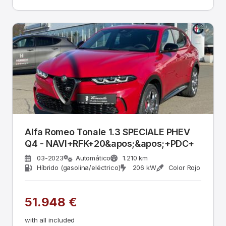
Alfa Romeo Tonale 1.3 SPECIALE PHEV
Q4 - NAVI+RFK+20&apos;&apos;+PDC+
03-2023
Automático
1.210 km
Híbrido (gasolina/eléctrico)
206 kW
Color Rojo
51.948 €
with all included