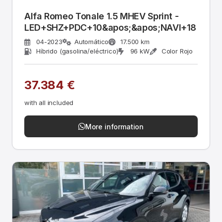
Alfa Romeo Tonale 1.5 MHEV Sprint -
LED+SHZ+PDC+10&apos;&apos;NAVI+18
04-2023
Automático
17.500 km
Híbrido (gasolina/eléctrico)
96 kW
Color Rojo
37.384 €
with all included
More information