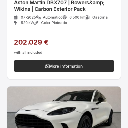
Aston Martin DBX707 | Bowers&amp;
Wlkins | Carbon Exterior Pack
07-2025
Automático
6.500 km
Gasolina
520 kW
Color Plateado
202.029 €
with all included
More information