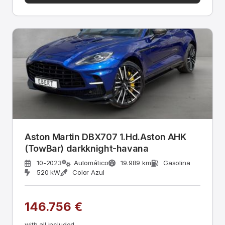
Aston Martin DBX707 1.Hd.Aston AHK
(TowBar) darkknight-havana
10-2023
Automático
19.989 km
Gasolina
520 kW
Color Azul
146.756 €
with all included