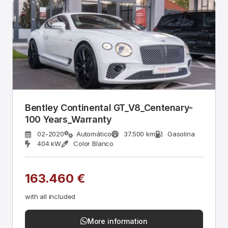
Bentley Continental GT_V8_Centenary-
100 Years_Warranty
02-2020
Automático
37.500 km
Gasolina
404 kW
Color Blanco
163.460 €
with all included
More information