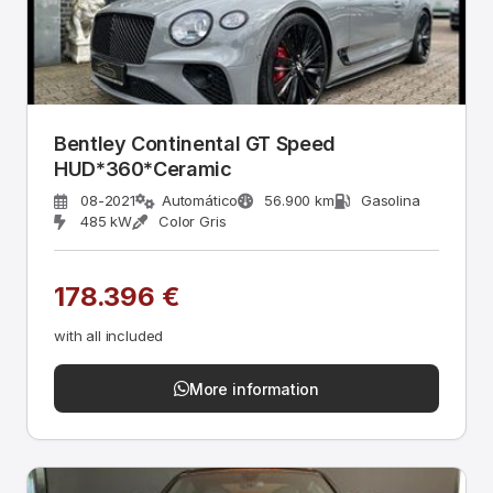
Bentley Continental GT Speed
HUD*360*Ceramic
08-2021
Automático
56.900 km
Gasolina
485 kW
Color Gris
178.396 €
with all included
More information