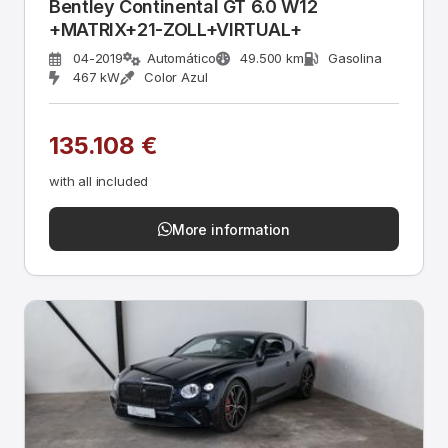
Bentley Continental GT 6.0 W12
+MATRIX+21-ZOLL+VIRTUAL+
04-2019
Automático
49.500 km
Gasolina
467 kW
Color Azul
135.108 €
with all included
More information