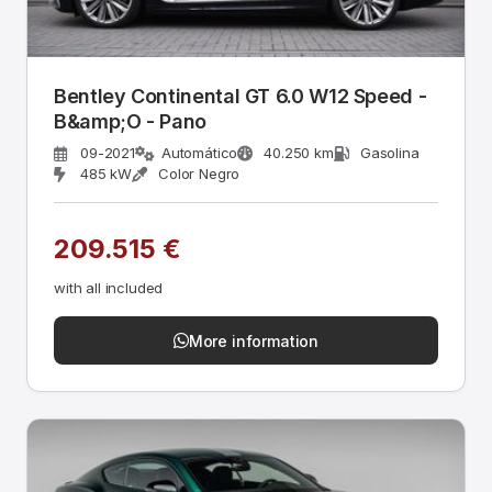
Bentley Continental GT 6.0 W12 Speed -
B&amp;O - Pano
09-2021
Automático
40.250 km
Gasolina
485 kW
Color Negro
209.515 €
with all included
More information