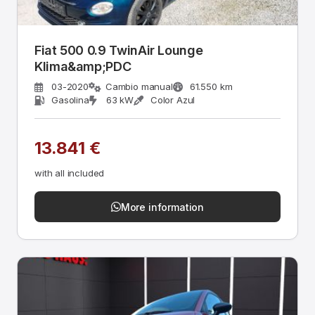
Fiat 500 0.9 TwinAir Lounge
Klima&amp;PDC
03-2020
Cambio manual
61.550 km
Gasolina
63 kW
Color Azul
13.841 €
with all included
More information