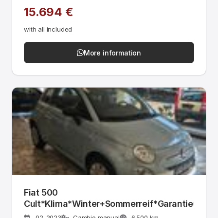
15.694 €
with all included
More information
Fiat 500
Cult*Klima*Winter+Sommerreif*Garantie02/2
02-2023
Cambio manual
6.500 km