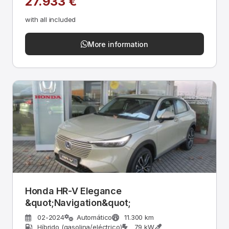
27.933 €
with all included
More information
Honda HR-V Elegance
&quot;Navigation&quot;
02-2024
Automático
11.300 km
Híbrido (gasolina/eléctrico)
79 kW