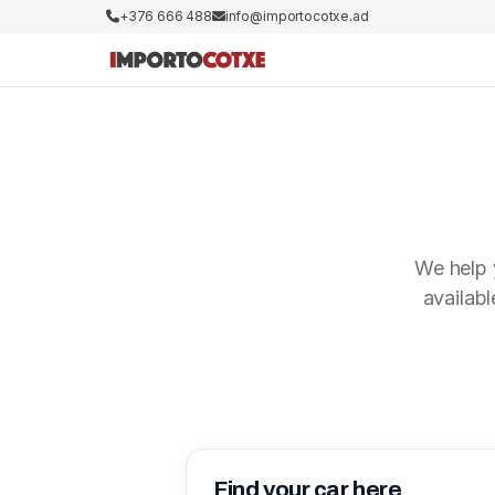
+376 666 488
info@importocotxe.ad
We help 
availabl
Find your car here