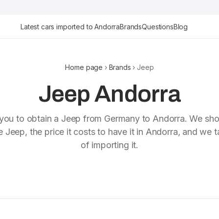
Latest cars imported to Andorra
Brands
Questions
Blog
Home page
›
Brands
› Jeep
Jeep Andorra
you to obtain a Jeep from Germany to Andorra. We sho
e Jeep, the price it costs to have it in Andorra, and we 
of importing it.