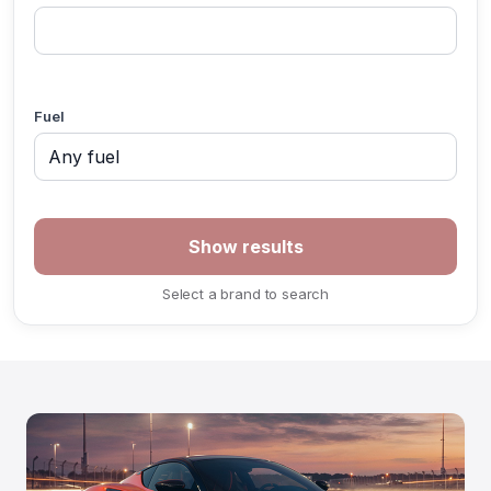
Fuel
If you
are a
human,
ignore
Select a brand to search
this
field