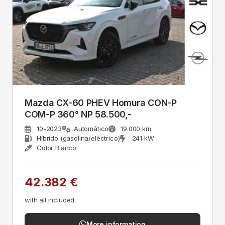
Mazda CX-60 PHEV Homura CON-P
COM-P 360° NP 58.500,-
10-2023
Automático
19.000 km
Híbrido (gasolina/eléctrico)
241 kW
Color Blanco
42.382 €
with all included
More information