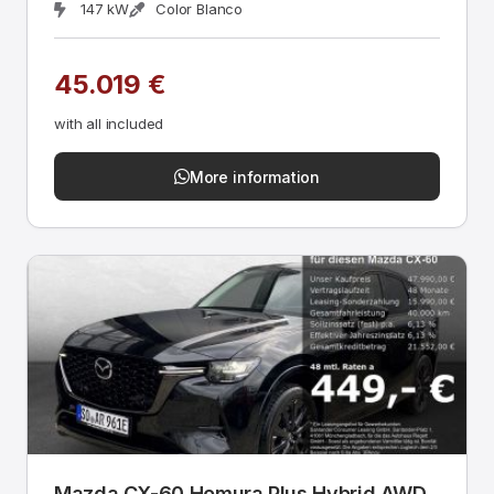
147 kW
Color Blanco
45.019 €
with all included
More information
Mazda CX-60 Homura Plus Hybrid AWD