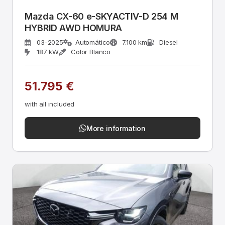
Mazda CX-60 e-SKYACTIV-D 254 M
HYBRID AWD HOMURA
03-2025
Automático
7.100 km
Diesel
187 kW
Color Blanco
51.795 €
with all included
More information