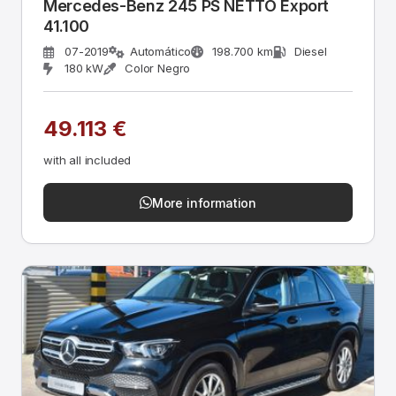
Mercedes-Benz 245 PS NETTO Export
41.100
07-2019
Automático
198.700 km
Diesel
180 kW
Color Negro
49.113 €
with all included
More information