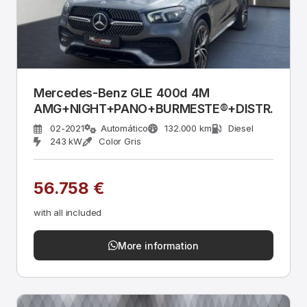
Mercedes-Benz GLE 400d 4M
AMG+NIGHT+PANO+BURMESTE®+DISTR.+HU
02-2021
Automático
132.000 km
Diesel
243 kW
Color Gris
56.758 €
with all included
More information