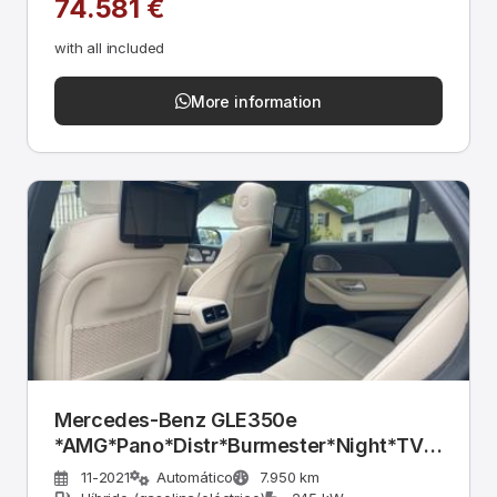
74.581 €
with all included
More information
Mercedes-Benz GLE350e
*AMG*Pano*Distr*Burmester*Night*TV*
360°
11-2021
Automático
7.950 km