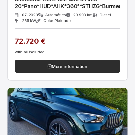
20*Pano*HUD*AHK*360°*STHZG*Burmest
07-2023
Automático
29.998 km
Diesel
285 kW
Color Plateado
72.720 €
with all included
More information