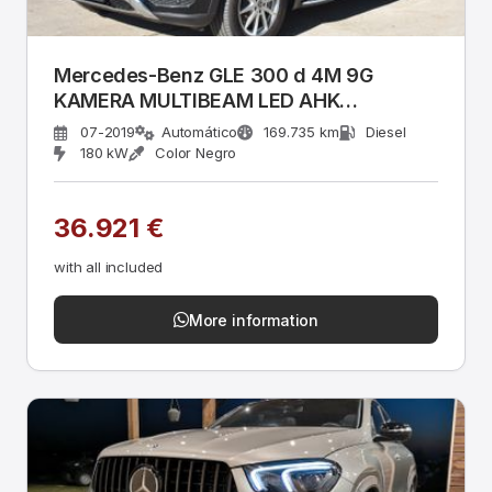
Mercedes-Benz GLE 300 d 4M 9G
KAMERA MULTIBEAM LED AHK
WEBASTO
07-2019
Automático
169.735 km
Diesel
180 kW
Color Negro
36.921 €
with all included
More information