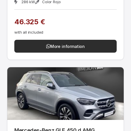
286 kW
Color Rojo
46.325 €
with all included
More information
Mercedes-Benz GLE 450 d AMG