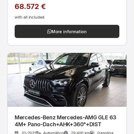
68.572 €
with all included
More information
Mercedes-Benz Mercedes-AMG GLE 63
4M+ Pano-Dach+AHK+360­°+DIST
01-2021
Automático
29.400 km
Gasolina