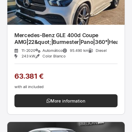
Mercedes-Benz GLE 400d Coupe
AMG|22&quot;|Burmester|Pano|360°|Head
11-2020
Automático
95.490 km
Diesel
243 kW
Color Blanco
63.381 €
with all included
More information