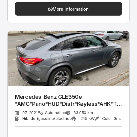
More information
Mercedes-Benz GLE350e
*AMG*Pano*HUD*Distr*Keyless*AHK*TV*
360°
07-2021
Automático
33.950 km
Híbrido (gasolina/eléctrico)
245 kW
Color Gris