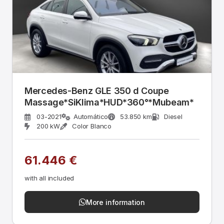
Mercedes-Benz GLE 350 d Coupe
Massage*SiKlima*HUD*360°*Mubeam*
03-2021
Automático
53.850 km
Diesel
200 kW
Color Blanco
61.446 €
with all included
More information