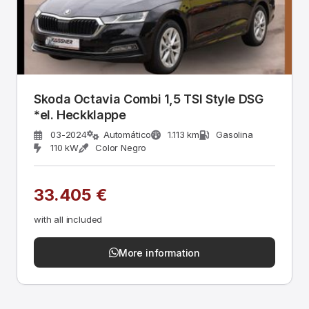
Skoda Octavia Combi 1,5 TSI Style DSG
*el. Heckklappe
03-2024
Automático
1.113 km
Gasolina
110 kW
Color Negro
33.405 €
with all included
More information