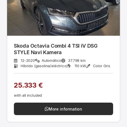
Skoda Octavia Combi 4 TSI iV DSG
STYLE Navi Kamera
12-2020
Automático
37.798 km
Híbrido (gasolina/eléctrico)
110 kW
Color Gris
25.333 €
with all included
More information