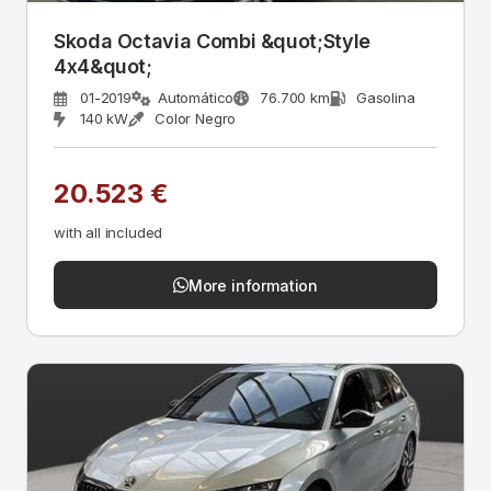
Skoda Octavia Combi &quot;Style
4x4&quot;
01-2019
Automático
76.700 km
Gasolina
140 kW
Color Negro
20.523 €
with all included
More information