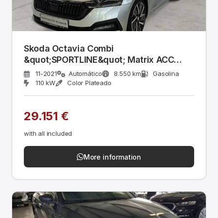
Skoda Octavia Combi
&quot;SPORTLINE&quot; Matrix ACC
NAV CAM 18&quot;
11-2021
Automático
8.550 km
Gasolina
110 kW
Color Plateado
29.151 €
with all included
More information