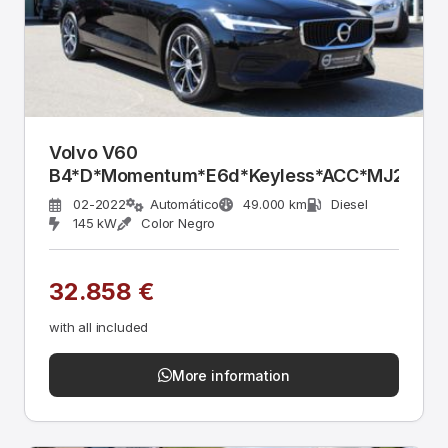
Volvo V60
B4*D*Momentum*E6d*Keyless*ACC*MJ22*DA
02-2022
Automático
49.000 km
Diesel
145 kW
Color Negro
32.858 €
with all included
More information