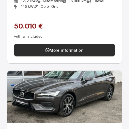
12-2024
Automático
16.000 km
Diesel
145 kW
Color Gris
50.010 €
with all included
More information