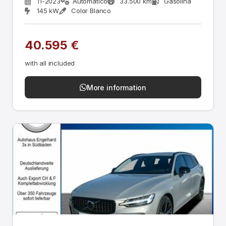
11-2023
Automático
33.500 km
Gasolina
145 kW
Color Blanco
40.595 €
with all included
More information