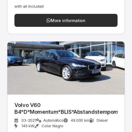
with all included
More information
Volvo V60
B4*D*Momentum*BLIS*Abstandstempomat*Ke
03-2021
Automático
49.000 km
Diesel
145 kW
Color Negro