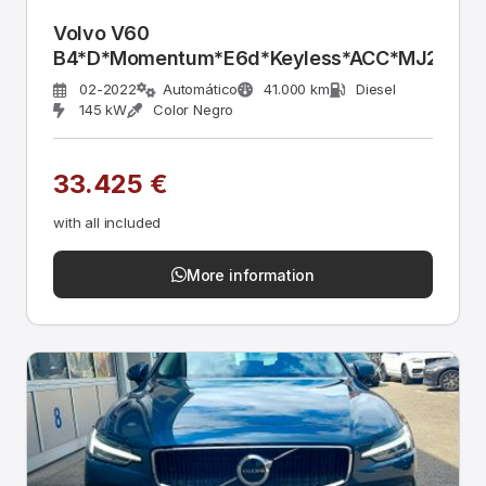
Volvo V60
B4*D*Momentum*E6d*Keyless*ACC*MJ22*DA
02-2022
Automático
41.000 km
Diesel
145 kW
Color Negro
33.425 €
with all included
More information