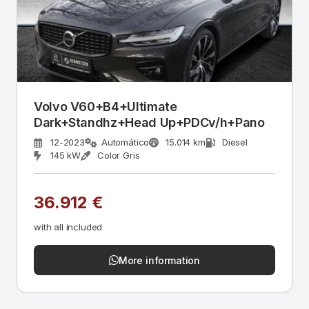
Volvo V60+B4+Ultimate
Dark+Standhz+Head Up+PDCv/h+Pano
12-2023
Automático
15.014 km
Diesel
145 kW
Color Gris
36.912 €
with all included
More information