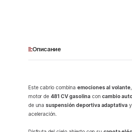
Описание
Este cabrio combina
emociones al volante
motor de
481 CV gasolina
con
cambio aut
de una
suspensión deportiva adaptativa
y
aceleración.
Disfruta del cielo abierto con su
capota eléc