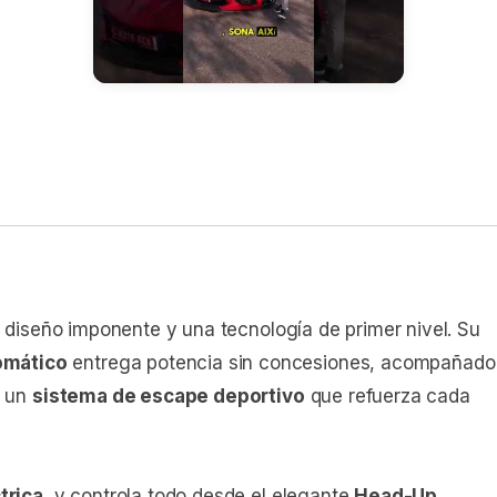
, diseño imponente y una tecnología de primer nivel. Su
omático
entrega potencia sin concesiones, acompañado
 un
sistema de escape deportivo
que refuerza cada
trica
, y controla todo desde el elegante
Head-Up