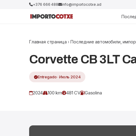
+376 666 488
info@importocotxe.ad
После
Главная страница
›
Последние автомобили, импор
Corvette CB 3LT C
Entregado · Июль 2024
2024
100 km
481 CV
Gasolina