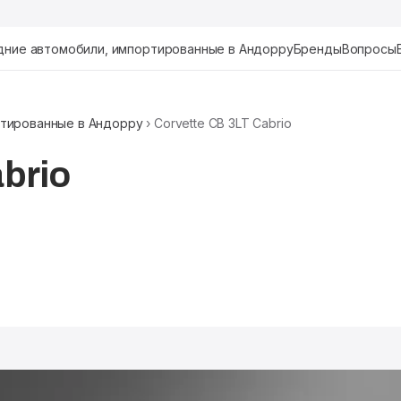
дние автомобили, импортированные в Андорру
Бренды
Вопросы
тированные в Андорру
› Corvette CB 3LT Cabrio
abrio