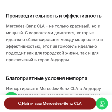
Производительность и эффективность
Mercedes-Benz CLA - не только красивый, но и
мощный. С вариантами двигателя, которые
идеально сбалансированы между мощностью и
эффективностью, этот автомобиль идеально
подходит как для городской жизни, так и для
приключений в горах Андорры.
Благоприятные условия импорта
Импортировать Mercedes-Benz CLA в Андорру
легко благодаря нашему полному импортному
сервису, который включает в себя все
Найти ваш Mercedes-Benz CLA
таможенные и налоговые процедуры. Кроме