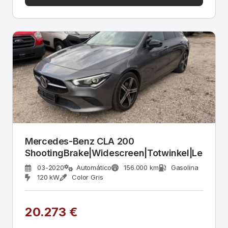
Mercedes-Benz CLA 200
ShootingBrake|Widescreen|Totwinkel|Leder
03-2020
Automático
156.000 km
Gasolina
120 kW
Color Gris
20.273 €