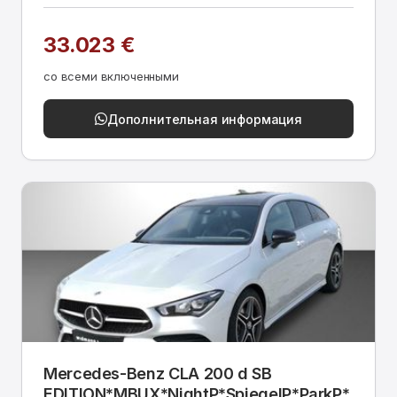
33.023 €
со всеми включенными
Дополнительная информация
Mercedes-Benz CLA 200 d SB
EDITION*MBUX*NightP*SpiegelP*ParkP*