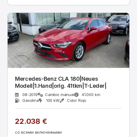
Mercedes-Benz CLA 180|Neues
Modell|1.Hand|orig. 41tkm|T-Leder|
08-2019
Cambio manual
41.000 km
Gasolina
100 kW
Color Rojo
22.038 €
со всеми включенными