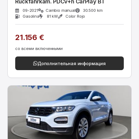
Rückfahrkam. PDCv+h CarPlay BT
09-2021
Cambio manual
30.500 km
Gasolina
81 kW
Color Rojo
21.156 €
со всеми включенными
Дополнительная информация