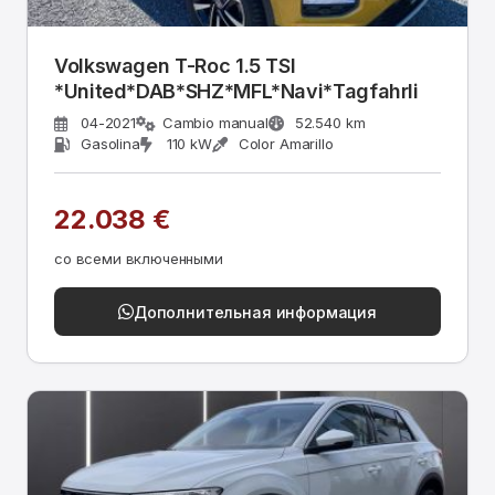
Volkswagen T-Roc 1.5 TSI
*United*DAB*SHZ*MFL*Navi*Tagfahrli
04-2021
Cambio manual
52.540 km
Gasolina
110 kW
Color Amarillo
22.038 €
со всеми включенными
Дополнительная информация