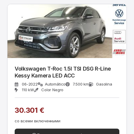
Volkswagen T-Roc 1.5l TSI DSG R-Line
Kessy Kamera LED ACC
06-2022
Automático
7.500 km
Gasolina
110 kW
Color Negro
30.301 €
со всеми включенными