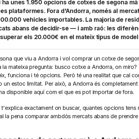
i ha unes 1.950 opcions de cotxes de segona mà
ses plataformes. Fora d'Andorra, només al mercat
00.000 vehicles importables. La majoria de resi
ats abans de decidir-se — i amb raó: les diferèn
superar els 20.000€ en el mateix tipus de model
sona que viu a Andorra i vol comprar un cotxe de seg
a la mateixa pregunta: busco cotxe a Andorra, on miro? 
ix, funciona i té opcions. Però té una realitat que cal co
b un estoc limitat. Per això, a Andorra és completament 
 ha disponible aquí com el que es pot importar de fora.
e t'explica exactament on buscar, quantes opcions tens r
al la pena comparar ambdós mercats abans de prendre 