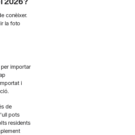
l 2026?
de conèixer.
r la foto
 per importar
cap
importat i
ció.
és de
ull pots
lts residents
mplement