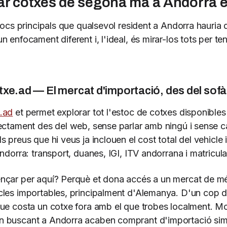
r cotxes de segona mà a Andorra e
locs principals que qualsevol resident a Andorra hauria 
 enfocament diferent i, l'ideal, és mirar-los tots per teni
xe.ad — El mercat d'importació, des del sofà
.ad
et permet explorar tot l'estoc de cotxes disponibles
ectament des del web, sense parlar amb ningú i sense 
 preus que hi veus ja inclouen el cost total del vehicle 
ndorra: transport, duanes, IGI, ITV andorrana i matricula
nçar per aquí? Perquè et dona accés a un mercat de m
les importables, principalment d'Alemanya. D'un cop d'
ue costa un cotxe fora amb el que trobes localment. Mo
 buscant a Andorra acaben comprant d'importació si