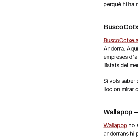
perquè hi ha m
BuscoCotxe
BuscoCotxe.
Andorra. Aquí 
empreses d'au
llistats del m
Si vols saber
lloc on mirar 
Wallapop — 
Wallapop
no é
andorrans hi 