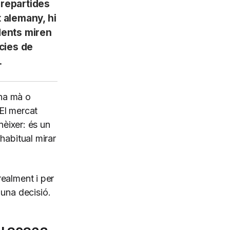
 repartides
 alemany, hi
dents miren
cies de
.
ona mà o
El mercat
nèixer: és un
habitual mirar
ealment i per
una decisió.