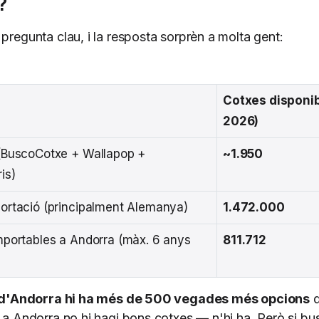
?
pregunta clau, i la resposta sorprèn a molta gent:
Cotxes disponib
2026)
(BuscoCotxe + Wallapop +
~1.950
is)
ortació (principalment Alemanya)
1.472.000
mportables a Andorra (màx. 6 anys
811.712
 d'Andorra hi ha més de 500 vegades més opcions
q
e a Andorra no hi hagi bons cotxes — n'hi ha. Però si b