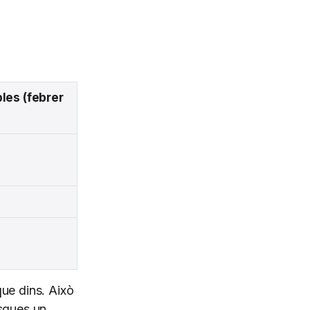
les (febrer
ue dins. Això
usques un