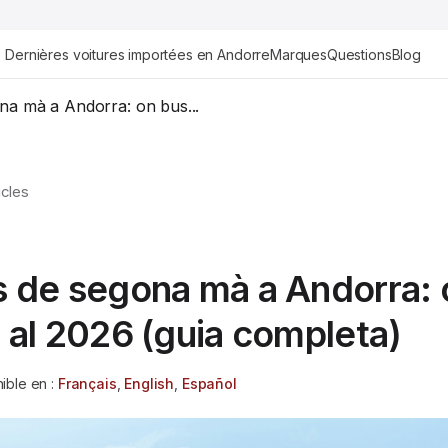
Dernières voitures importées en Andorre
Marques
Questions
Blog
na mà a Andorra: on bus...
icles
6
 de segona mà a Andorra: 
 al 2026 (guia completa)
ible en :
Français
,
English
,
Español