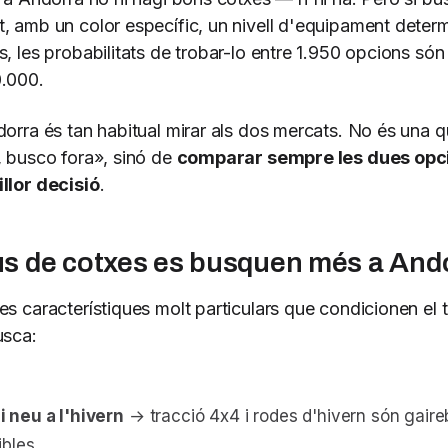
, amb un color específic, un nivell d'equipament determ
s, les probabilitats de trobar-lo entre 1.950 opcions só
0.000.
dorra és tan habitual mirar als dos mercats. No és una q
, busco fora», sinó de
comparar sempre les dues opc
llor decisió
.
us de cotxes es busquen més a And
es característiques molt particulars que condicionen el 
usca:
 neu a l'hivern
→ tracció 4x4 i rodes d'hivern són gaire
ibles