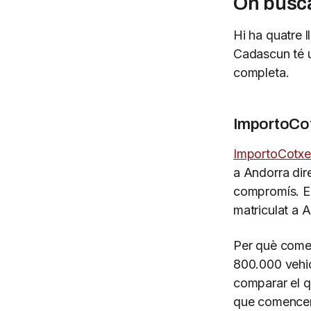
On busca
Hi ha quatre l
Cadascun té un
completa.
ImportoCot
ImportoCotxe
a Andorra dir
compromís. Els
matriculat a A
Per què come
800.000 vehic
comparar el q
que comencen