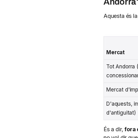
Andorra
Aquesta és la 
Mercat
Tot Andorra 
concessionar
Mercat d'imp
D'aquests, i
d'antiguitat)
És a dir,
fora
no vol dir qu