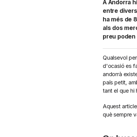
A Andorra h
entre diver
ha més de 8
als dos merc
preu poden 
Qualsevol per
d'ocasió es f
andorrà existe
país petit, am
tant el que hi
Aquest articl
què sempre v