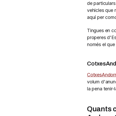
de particulars
vehicles que 
aquí per como
Tingues en co
properes d'Es
només el que 
CotxesAndo
CotxesAndorr
volum d'anunci
la pena tenir
Quants c