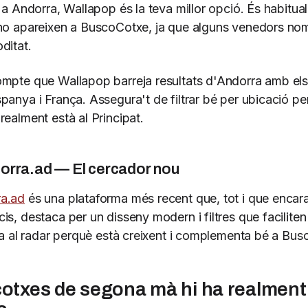
 a Andorra, Wallapop és la teva millor opció. És habitual
no apareixen a BuscoCotxe, ja que alguns venedors no
ditat.
mpte que Wallapop barreja resultats d'Andorra amb el
panya i França. Assegura't de filtrar bé per ubicació pe
realment està al Principat.
rra.ad — El cercador nou
a.ad
és una plataforma més recent que, tot i que encar
s, destaca per un disseny modern i filtres que faciliten 
-la al radar perquè està creixent i complementa bé a Bu
otxes de segona mà hi ha realment