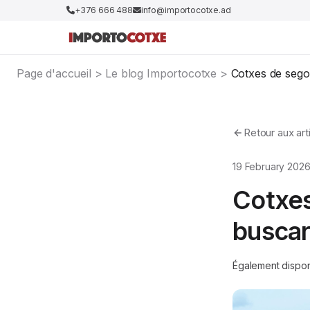
+376 666 488
info@importocotxe.ad
Page d'accueil
>
Le blog Importocotxe
>
Cotxes de sego
Retour aux art
19 February 202
Cotxes
buscar
Également dispon