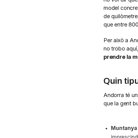
model concret
de quilòmetre
que entre 80
Per això a An
no trobo aquí
prendre la mi
Quin tip
Andorra té un
que la gent b
Muntanya i
imprescind