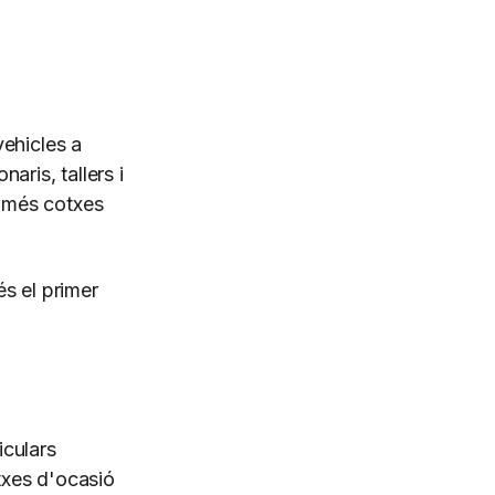
vehicles a
aris, tallers i
 més cotxes
s el primer
iculars
txes d'ocasió