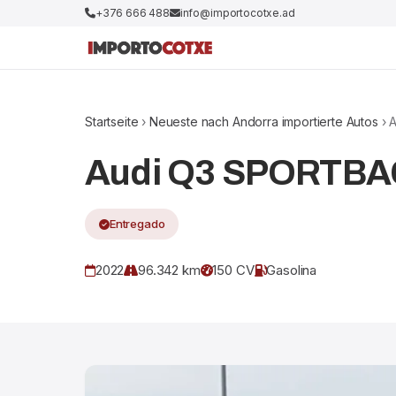
+376 666 488
info@importocotxe.ad
Startseite
›
Neueste nach Andorra importierte Autos
› 
Audi Q3 SPORTB
Entregado
2022
96.342 km
150 CV
Gasolina