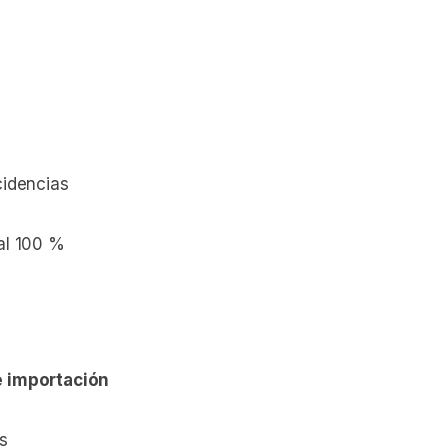
ncidencias
al 100 %
e importación
s