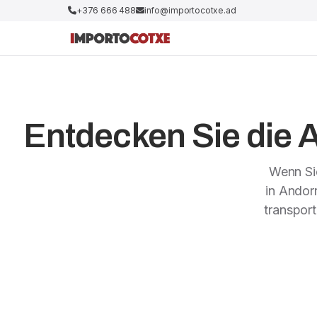
+376 666 488
info@importocotxe.ad
Entdecken Sie die A
Wenn Sie
in Andor
transpor