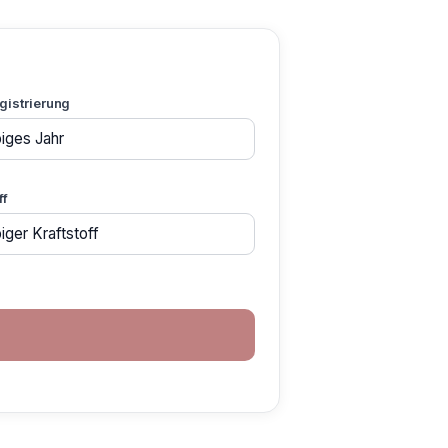
gistrierung
ff