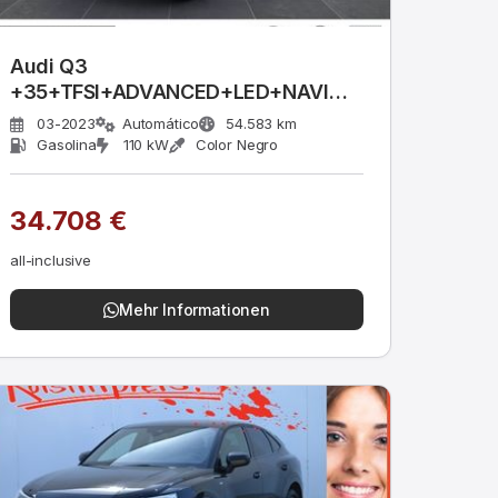
Audi Q3
+35+TFSI+ADVANCED+LED+NAVI
PLUS+GRA+
03-2023
Automático
54.583 km
Gasolina
110 kW
Color Negro
34.708 €
all-inclusive
Mehr Informationen