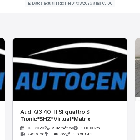
📊 Datos actualizados el 01/08/2026 a las 05:00
Audi Q3 40 TFSI quattro S-
Tronic*SHZ*Virtual*Matrix
05-2020
Automático
10.000 km
Gasolina
140 kW
Color Gris