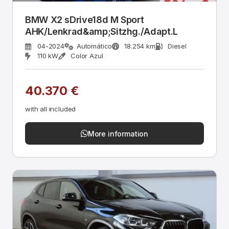
BMW X2 sDrive18d M Sport
AHK/Lenkrad&amp;Sitzhg./Adapt.L
04-2024
Automático
18.254 km
Diesel
110 kW
Color Azul
40.370 €
with all included
More information