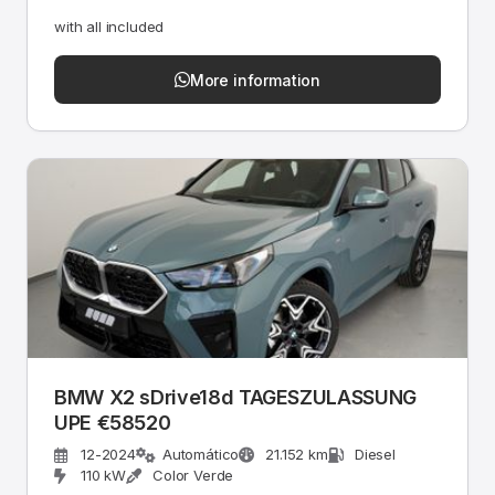
with all included
More information
BMW X2 sDrive18d TAGESZULASSUNG
UPE €58520
12-2024
Automático
21.152 km
Diesel
110 kW
Color Verde