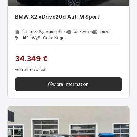
BMW X2 xDrive20d Aut. M Sport
09-2023
Automático
41.625 km
Diesel
140 kW
Color Negro
34.349 €
with all included
More information