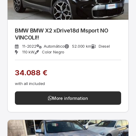
BMW BMW X2 xDrive18d Msport NO
VINCOLI!!
11-2022
Automático
52.000 km
Diesel
110 kW
Color Negro
34.088 €
with all included
More information