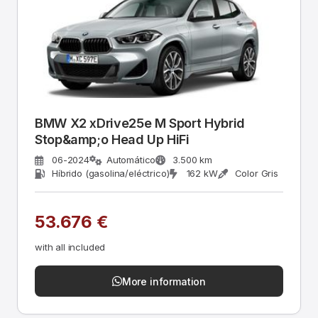
BMW X2 xDrive25e M Sport Hybrid
Stop&amp;o Head Up HiFi
06-2024
Automático
3.500 km
Híbrido (gasolina/eléctrico)
162 kW
Color Gris
53.676 €
with all included
More information