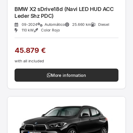
BMW X2 sDrive18d (Navi LED HUD ACC
Leder Shz PDC)
09-2024
Automático
25.660 km
Diesel
110 kW
Color Rojo
45.879 €
with all included
More information