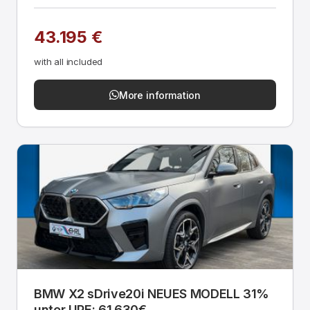
43.195 €
with all included
More information
BMW X2 sDrive20i NEUES MODELL 31%
unter UPE: 61.630€