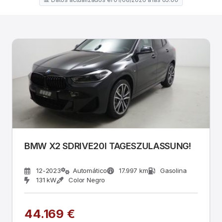
BMW X2 SDRIVE20I TAGESZULASSUNG!
12-2023
Automático
17.997 km
Gasolina
131 kW
Color Negro
44.169 €