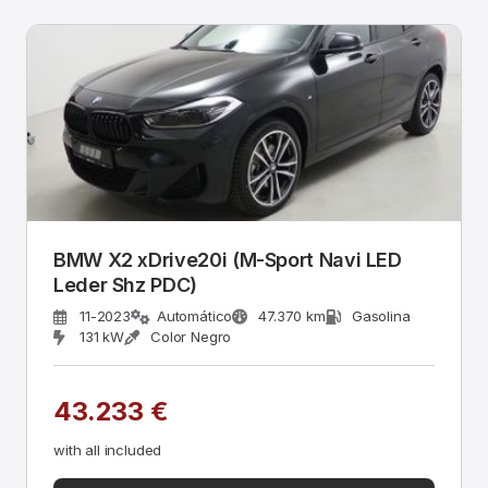
BMW X2 xDrive20i (M-Sport Navi LED
Leder Shz PDC)
11-2023
Automático
47.370 km
Gasolina
131 kW
Color Negro
43.233 €
with all included