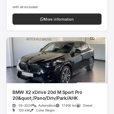
with all included
More information
BMW X2 xDrive 20d M Sport Pro
20&quot;/Pano/Driv/Park/AHK
09-2024
Automático
17.900 km
Diesel
120 kW
Color Negro