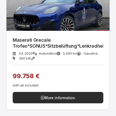
Maserati Grecale
Trofeo*SONUS*Sitzbelüftung*Lenkradheizun
03-2025
Automático
5.490 km
Gasolina
390 kW
99.758 €
with all included
More information