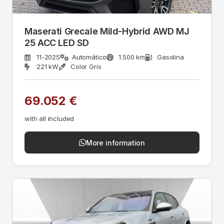
Maserati Grecale Mild-Hybrid AWD MJ
25 ACC LED SD
11-2025
Automático
1.500 km
Gasolina
221 kW
Color Gris
69.052 €
with all included
More information