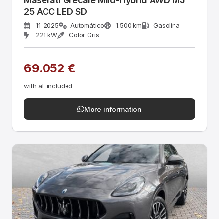
Maserati Grecale Mild-Hybrid AWD MJ
25 ACC LED SD
11-2025
Automático
1.500 km
Gasolina
221 kW
Color Gris
69.052 €
with all included
More information