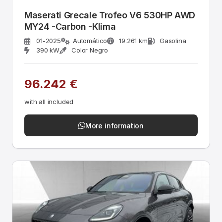
Maserati Grecale Trofeo V6 530HP AWD
MY24 -Carbon -Klima
01-2025
Automático
19.261 km
Gasolina
390 kW
Color Negro
96.242 €
with all included
More information