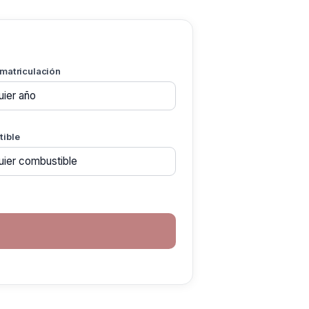
 matriculación
ible