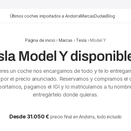
Últimos coches importados a Andorra
Marcas
Dudas
Blog
Página de inicio
›
Marcas
›
Tesla
› Model Y
la Model Y disponibl
ieres un coche nos encargamos de todo y te lo entrega
 por el precio anunciado. Reservamos y compramos el c
portamos, pagamos el IGI y lo matriculamos a tu nombr
entregártelo donde quieras.
Desde 31.050 €
precio final en Andorra, todo incluido