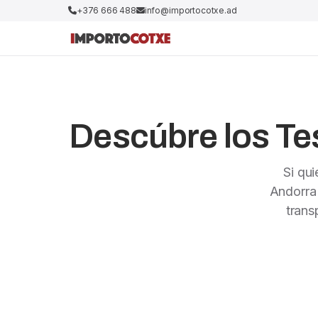
+376 666 488
info@importocotxe.ad
Descúbre los Tes
Si qu
Andorra
trans