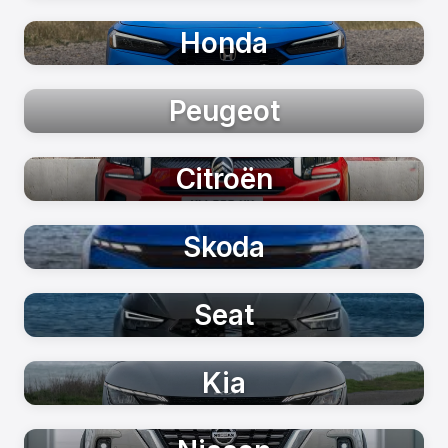
Honda
Peugeot
Citroën
Skoda
Seat
Kia