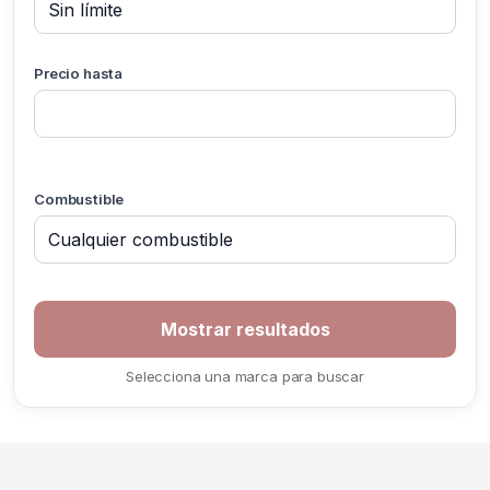
Precio hasta
Combustible
If you
are a
human,
ignore
Selecciona una marca para buscar
this
field