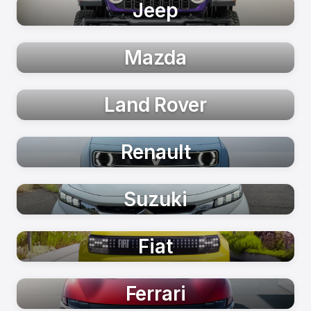
Jeep
Mazda
Land Rover
Renault
Suzuki
Fiat
Ferrari