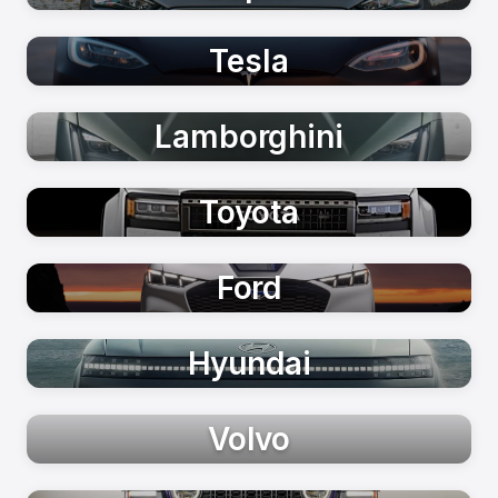
Tesla
Lamborghini
Toyota
Ford
Hyundai
Volvo