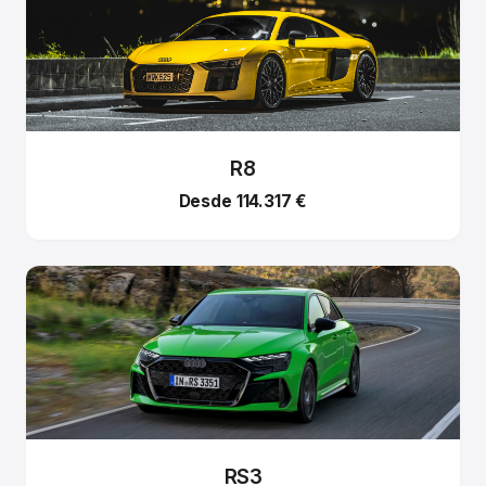
R8
Desde 114.317 €
RS3