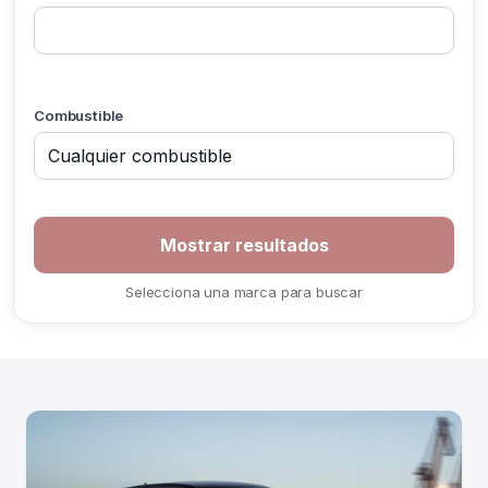
Combustible
If you
are a
human,
ignore
Selecciona una marca para buscar
this
field