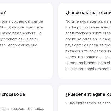
he?
¿Puedo rastrear el env
n porta coches del país de
No tenemos sistema para e
 Allí nosotros recogemos el
coche podrás ponerte en c
culando hasta Andorra. Lo
actualizaciones sobre el e
y económica. Es difícil
coche se carga en un camió
ácil encontrar los que
haya cambios entra las fech
extrañes si te indicamos u
veces. No obstante, cuand
aproxiamadamente para el p
holgura para posibles mofi
l proceso de
¿Pueden entregar el c
Sí, las entregamos las hac
nas en realizarse contadas