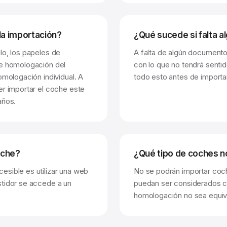
a importación?
¿Qué sucede si falta 
lo, los papeles de
A falta de algún documento
de homologación del
con lo que no tendrá senti
omologación individual. A
todo esto antes de importar
er importar el coche este
años.
oche?
¿Qué tipo de coches n
esible es utilizar una web
No se podrán importar coc
stidor se accede a un
puedan ser considerados c
homologación no sea equiva