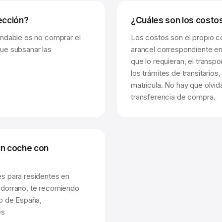
ección?
¿Cuáles son los costo
endable es no comprar el
Los costos son el propio 
ue subsanar las
arancel correspondiente e
que lo requieran, el transp
los trámites de transitarios,
matrícula. No hay que olvid
transferencia de compra.
un coche con
s para residentes en
ndorrano, te recomiendo
so de España,
es