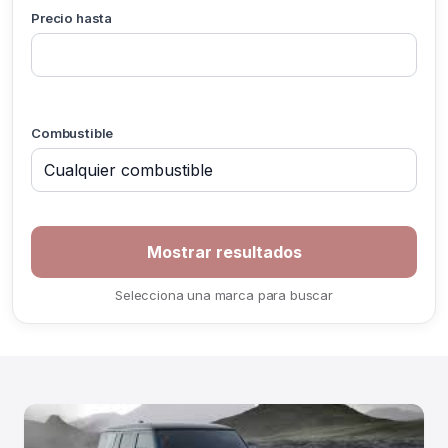
Precio hasta
Combustible
If you
are a
human,
ignore
Selecciona una marca para buscar
this
field