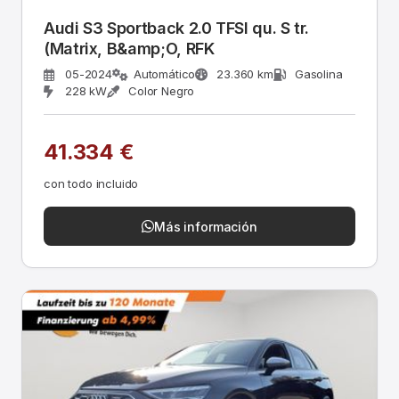
Audi S3 Sportback 2.0 TFSI qu. S tr.
(Matrix, B&amp;O, RFK
05-2024
Automático
23.360 km
Gasolina
228 kW
Color Negro
41.334 €
con todo incluido
Más información