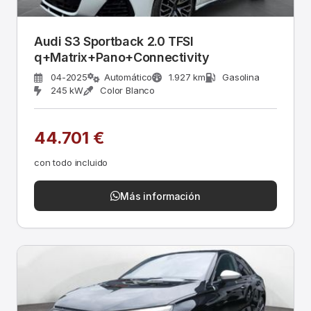
Audi S3 Sportback 2.0 TFSI
q+Matrix+Pano+Connectivity
04-2025
Automático
1.927 km
Gasolina
245 kW
Color Blanco
44.701 €
con todo incluido
Más información