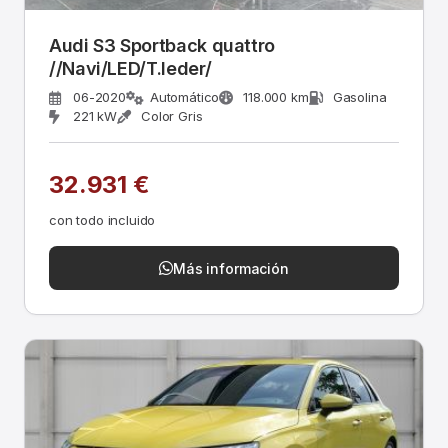
Audi S3 Sportback quattro
//Navi/LED/T.leder/
06-2020
Automático
118.000 km
Gasolina
221 kW
Color Gris
32.931 €
con todo incluido
Más información