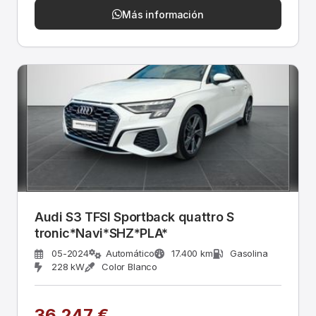
Más información
Audi S3 TFSI Sportback quattro S
tronic*Navi*SHZ*PLA*
05-2024
Automático
17.400 km
Gasolina
228 kW
Color Blanco
36.247 €