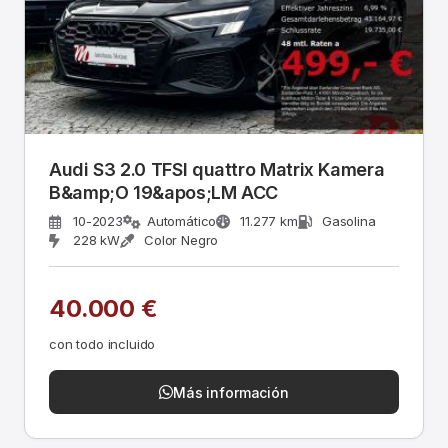
Audi S3 2.0 TFSI quattro Matrix Kamera
B&amp;O 19&apos;LM ACC
10-2023
Automático
11.277 km
Gasolina
228 kW
Color Negro
40.000 €
con todo incluido
Más información