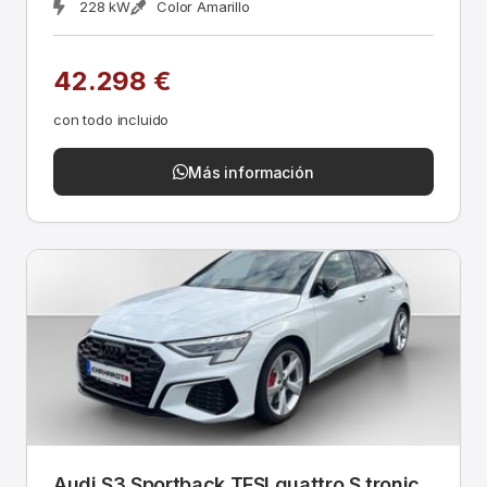
228 kW
Color Amarillo
42.298 €
con todo incluido
Más información
Audi S3 Sportback TFSI quattro S tronic