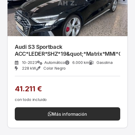
Audi S3 Sportback
ACC*LEDER*SHZ*19&quot;*Matrix*MMI*CarPl
10-2023
Automático
6.000 km
Gasolina
228 kW
Color Negro
41.211 €
con todo incluido
Más información