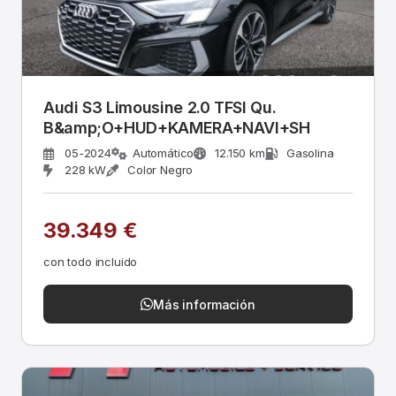
Audi S3 Limousine 2.0 TFSI Qu.
B&amp;O+HUD+KAMERA+NAVI+SH
05-2024
Automático
12.150 km
Gasolina
228 kW
Color Negro
39.349 €
con todo incluido
Más información