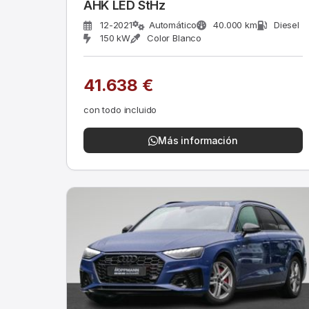
AHK LED StHz
12-2021
Automático
40.000 km
Diesel
150 kW
Color Blanco
41.638 €
con todo incluido
Más información