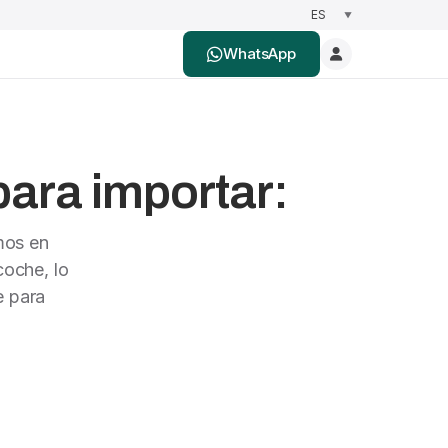
WhatsApp
para importar:
mos en
oche, lo
e para