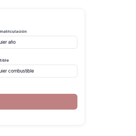
 matriculación
ible