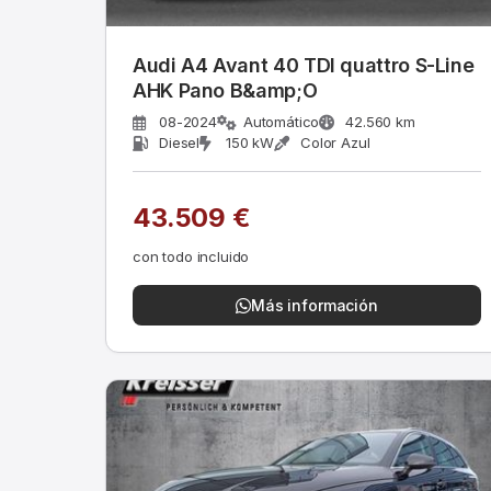
Audi A4 Avant 40 TDI quattro S-Line
AHK Pano B&amp;O
08-2024
Automático
42.560 km
Diesel
150 kW
Color Azul
43.509 €
con todo incluido
Más información