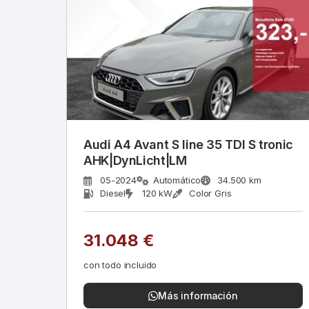
Audi A4 Avant S line 35 TDI S tronic
AHK|DynLicht|LM
05-2024
Automático
34.500 km
Diesel
120 kW
Color Gris
31.048 €
con todo incluido
Más información