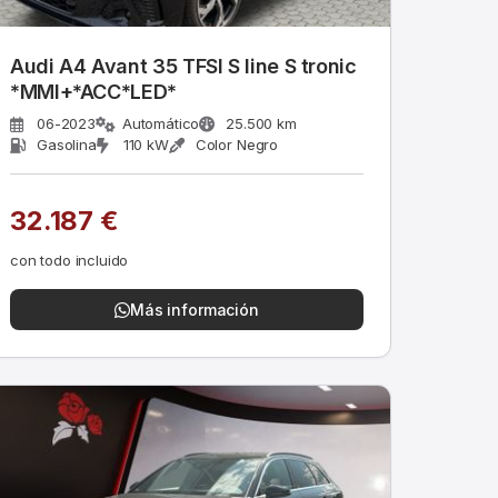
Audi A4 Avant 35 TFSI S line S tronic
*MMI+*ACC*LED*
06-2023
Automático
25.500 km
Gasolina
110 kW
Color Negro
32.187 €
con todo incluido
Más información