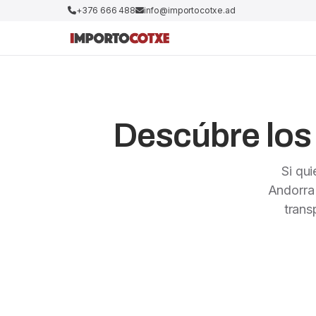
+376 666 488
info@importocotxe.ad
Descúbre los 
Si qu
Andorra
trans