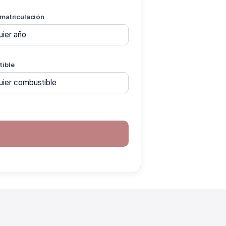
 matriculación
ible