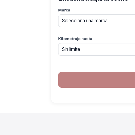
Marca
Kilometraje hasta
If you
are a
human,
ignore
this
field