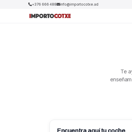
+376 666 488
info@importocotxe.ad
Te a
enseñamo
Encuentra aquí tu coche