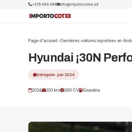
+376 666 488
info@importocotxe.ad
Page d'accueil
›
Dernières voitures importées en And
Hyundai ¡30N Per
Entregado · juin 2024
2024
100 km
280 CV
Gasolina