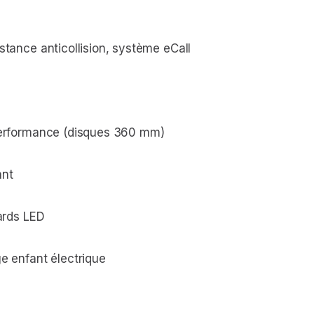
stance anticollision, système eCall
 performance (disques 360 mm)
ant
lards LED
ge enfant électrique