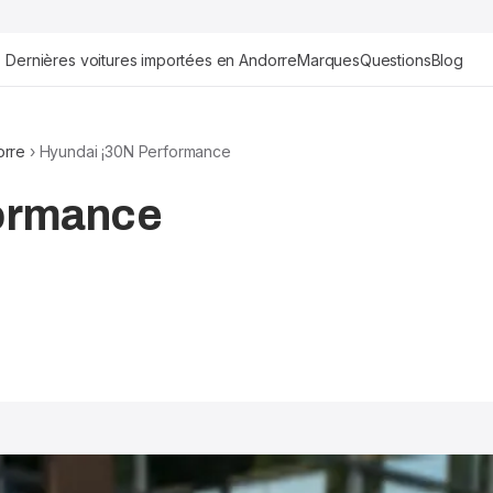
Dernières voitures importées en Andorre
Marques
Questions
Blog
orre
› Hyundai ¡30N Performance
formance