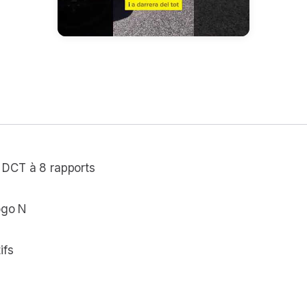
 DCT à 8 rapports
ogo N
ifs