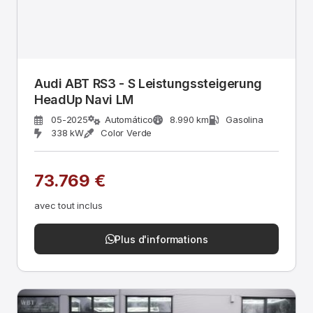
Audi ABT RS3 - S Leistungssteigerung
HeadUp Navi LM
05-2025
Automático
8.990 km
Gasolina
338 kW
Color Verde
73.769 €
avec tout inclus
Plus d'informations