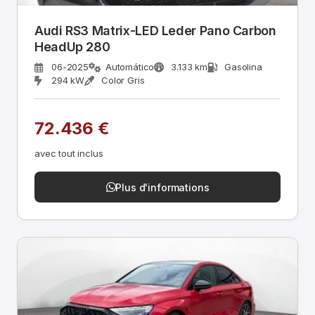
Audi RS3 Matrix-LED Leder Pano Carbon
HeadUp 280
06-2025
Automático
3.133 km
Gasolina
294 kW
Color Gris
72.436 €
avec tout inclus
Plus d'informations