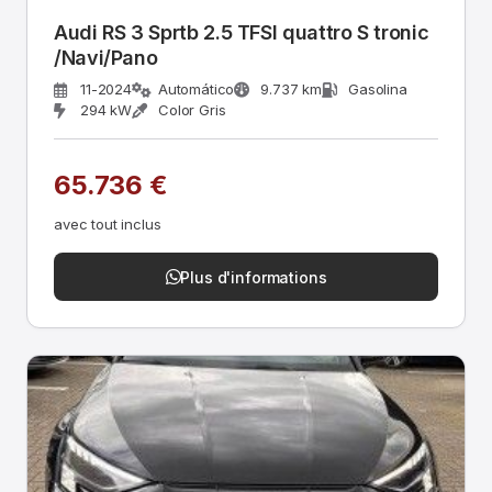
Audi RS 3 Sprtb 2.5 TFSI quattro S tronic
/Navi/Pano
11-2024
Automático
9.737 km
Gasolina
294 kW
Color Gris
65.736 €
avec tout inclus
Plus d'informations