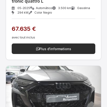
tronic quattro L
05-2025
Automático
3.500 km
Gasolina
294 kW
Color Negro
67.635 €
avec tout inclus
Plus d'informations