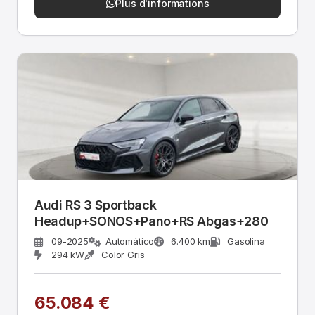
Plus d'informations
Audi RS 3 Sportback
Headup+SONOS+Pano+RS Abgas+280
09-2025
Automático
6.400 km
Gasolina
294 kW
Color Gris
65.084 €