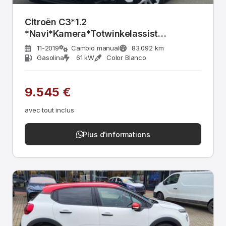
Citroën C3*1.2
*Navi*Kamera*Totwinkelassist
#7702312-H
11-2019
Cambio manual
83.092 km
Gasolina
61 kW
Color Blanco
9.545 €
avec tout inclus
Plus d'informations