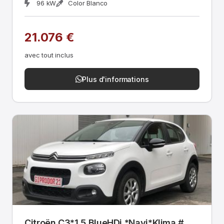
96 kW
Color Blanco
21.076 €
avec tout inclus
Plus d'informations
Citroën C3*1.5 BlueHDi *Navi*Klima #