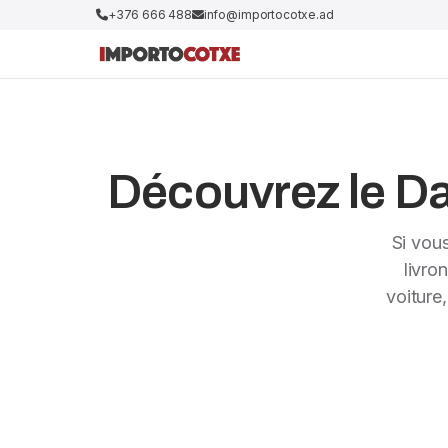
+376 666 488
info@importocotxe.ad
Découvrez le Dac
Si vou
livro
voiture