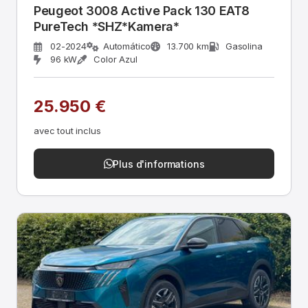
Peugeot 3008 Active Pack 130 EAT8
PureTech *SHZ*Kamera*
02-2024
Automático
13.700 km
Gasolina
96 kW
Color Azul
25.950 €
avec tout inclus
Plus d'informations