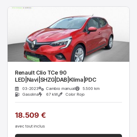
Renault Clio TCe 90
LED|Navi|SHZG|DAB|Klima|PDC
03-2023
Cambio manual
5.500 km
Gasolina
67 kW
Color Rojo
18.509 €
avec tout inclus